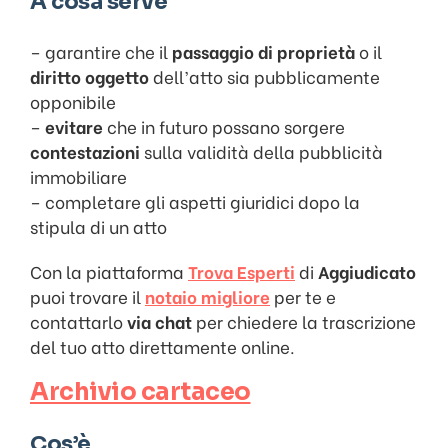
A cosa serve
– garantire che il
passaggio di proprietà
o il
diritto oggetto
dell’atto sia pubblicamente
opponibile
–
evitare
che in futuro possano sorgere
contestazioni
sulla validità della pubblicità
immobiliare
– completare gli aspetti giuridici dopo la
stipula di un atto
Con la piattaforma
Trova Esperti
di
Aggiudicato
puoi trovare il
notaio migliore
per te e
contattarlo
via chat
per chiedere la trascrizione
del tuo atto direttamente online.
Archivio cartaceo
Cos’è