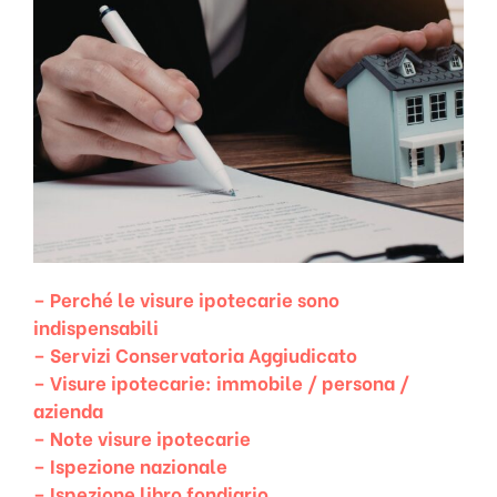
– Perché le visure ipotecarie sono
indispensabili
– Servizi Conservatoria Aggiudicato
– Visure ipotecarie: immobile / persona /
azienda
– Note visure ipotecarie
– Ispezione nazionale
– Ispezione libro fondiario