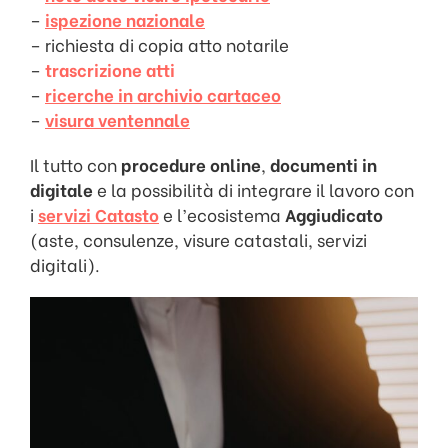
–
ispezione nazionale
– richiesta di copia atto notarile
–
trascrizione atti
–
ricerche in archivio cartaceo
–
visura ventennale
Il tutto con
procedure online
,
documenti in
digitale
e la possibilità di integrare il lavoro con
i
servizi Catasto
e l’ecosistema
Aggiudicato
(aste, consulenze, visure catastali, servizi
digitali).