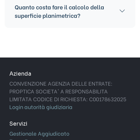
Quanto costa fare il calcolo della
superficie planimetrica?
Il costo di questo servizio dipende
dall'esperto che si occuperà di seguire la
procedura.
Azienda
CONVENZIONE AGENZIA DELLE ENTRATE:
PROPTICA SOCIETA' A RESPONSABILITA
LIMITATA CODICE DI RICHIESTA: C00178632025
Login autorità giudiziaria
Servizi
Gestionale Aggiudicato