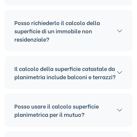
Sì, è uno dei documenti più richiesti dai periti.
Posso richiederlo il calcolo della
superficie di un immobile non
residenziale?
Sì, il servizio è valido per tutte le tipologie
immobiliari.
Il calcolo della superficie catastale da
planimetria include balconi e terrazzi?
Sono inclusi nel calcolo della superficie
catastale.
Posso usare il calcolo superficie
planimetrica per il mutuo?
Sì, è utile e spesso richiesto dalle banche.