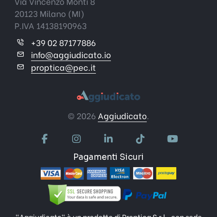
Via Vincenzo Monti 8
20123 Milano (MI)
P.IVA 14138190963
+39 02 87177886
info@aggiudicato.io
proptica@pec.it
© 2026
Aggiudicato
.
Pagamenti Sicuri
"Aggiudicato" è un prodotto di Proptica S.r.l., con sede