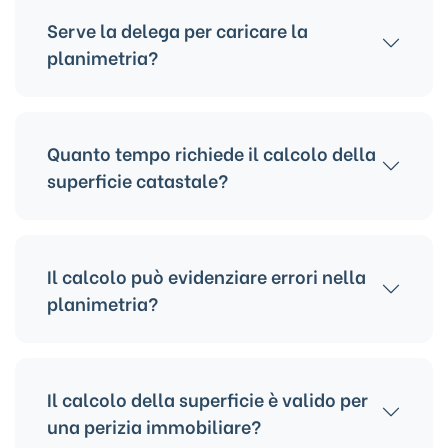
architetti, geometri e ingegneri.
Serve la delega per caricare la
planimetria?
Solo se non sei proprietario o non hai diritti
sull'immobile.
Quanto tempo richiede il calcolo della
superficie catastale?
Generalmente poche ore, a seconda della
complessità.
Il calcolo può evidenziare errori nella
planimetria?
Sì, eventuali incongruenze vengono
segnalate nel report.
Il calcolo della superficie è valido per
una perizia immobiliare?