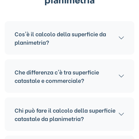
planimetria
Cos'è il calcolo della superficie da
planimetria?
È la determinazione della metratura
dell'immobile analizzando la planimetria
Che differenza c'è tra superficie
catastale.
catastale e commerciale?
La catastale è fiscale, la commerciale è usata
per valutazioni immobiliari.
Chi può fare il calcolo della superficie
catastale da planimetria?
Proprietari, eredi, delegati con il supporto di