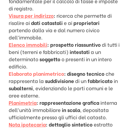
fondamentale per il calcolo di tasse e imposte
di registro.
Visura per indirizzo
:
ricerca che permette di
risalire ai
dati catastali
e ai
proprietari
partendo dalla via e dal numero civico
dell’immobile.
Elenco immobili
:
prospetto riassuntivo
di tutti i
beni (terreni e fabbricati)
intestati
a un
determinato
soggetto
o presenti in un intero
edificio.
Elaborato planimetrico
:
disegno tecnico
che
rappresenta la
suddivisione
di un
fabbricato
in
subalterni
, evidenziando le parti comuni e le
aree esterne.
Planimetria
:
rappresentazione grafica
interna
dell’unità immobiliare
in scala
, depositata
ufficialmente presso gli uffici del catasto.
Nota ipotecaria
:
dettaglio sintetico
estratto