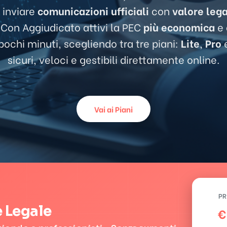
 inviare
comunicazioni ufficiali
con
valore leg
. Con Aggiudicato attivi la PEC
più economica
e
ochi minuti, scegliendo tra tre piani:
Lite
,
Pro
sicuri, veloci e gestibili direttamente online.
Vai ai Piani
PR
e Legale
€