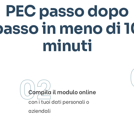
PEC passo dopo
passo in meno di 1
minuti
02
Compila il modulo online
con i tuoi dati personali o
aziendali