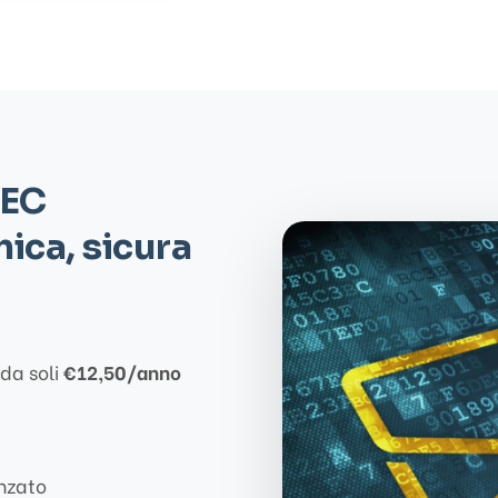
PEC
ica, sicura
da soli
€12,50/anno
anzato