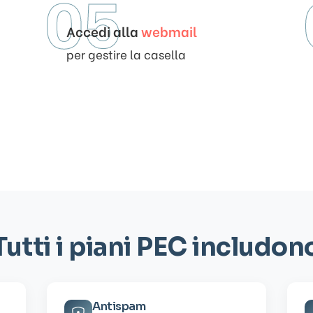
05
Accedi alla
webmail
per gestire la casella
Tutti i piani PEC includon
Antispam