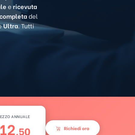
ale
e
ricevuta
completa
del
e
Ultra
. Tutti
EZZO ANNUALE
12
,50
Richiedi ora