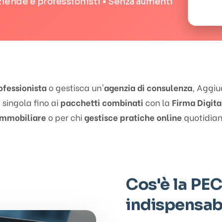
ziende e professionisti • Senza aumenti
ofessionista
o gestisca un'
agenzia di consulenza
, Aggiu
 singola fino ai
pacchetti combinati
con la
Firma Digita
immobiliare
o per chi
gestisce pratiche online
quotidia
Cos'è la PEC
indispensab