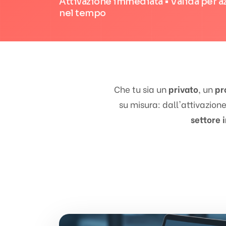
Attivazione immediata • Valida per a
nel tempo
Che tu sia un
privato
, un
pr
su misura: dall'attivazione
settore 