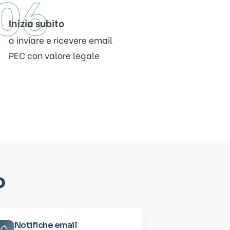
06
Inizia subito
a inviare e ricevere email
PEC con valore legale
o
Notifiche email