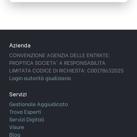
Azienda
CONVENZIONE AGENZIA DELLE ENTRATE:
PROPTICA SOCIETA' A RESPONSABILITA
LIMITATA CODICE DI RICHIESTA: C00178632025
Login autorità giudiziaria
Servizi
Gestionale Aggiudicato
Trova Esperti
Servizi Digitali
Visure
Blog