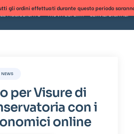
tti gli ordini effettuati durante questo periodo sarann
LE AGGIUDICATO
TROVA ESPERTI
SERVIZI DIGITALI
NEWS
to per Visure di
servatoria con i
conomici online