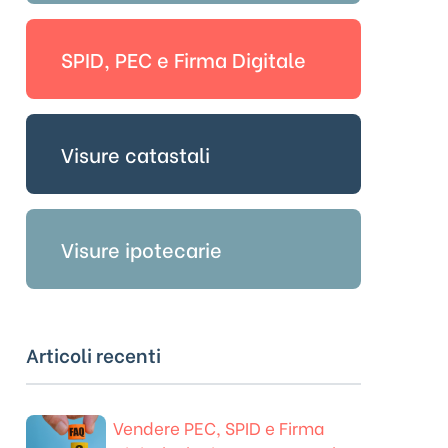
SPID, PEC e Firma Digitale
Visure catastali
Visure ipotecarie
Articoli recenti
Vendere PEC, SPID e Firma