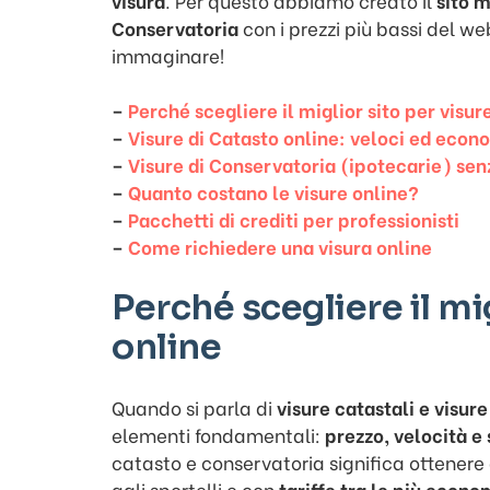
visura
. Per questo abbiamo creato il
sito m
Conservatoria
con i prezzi più bassi del w
immaginare!
–
Perché scegliere il miglior sito per visur
–
Visure di Catasto online: veloci ed eco
–
Visure di Conservatoria (ipotecarie) sen
–
Quanto costano le visure online?
–
Pacchetti di crediti per professionisti
–
Come richiedere una visura online
Perché scegliere il mig
online
Quando si parla di
visure catastali e visur
elementi fondamentali:
prezzo, velocità e
catasto e conservatoria significa ottenere 
agli sportelli e con
tariffe tra le più econ