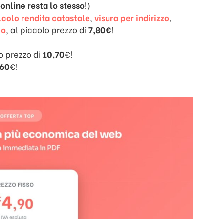
online resta lo stesso
!)
lcolo rendita catastale
,
visura per indirizzo
,
co
, al piccolo prezzo di
7,80€
!
o prezzo di
10,70
€!
,60
€!