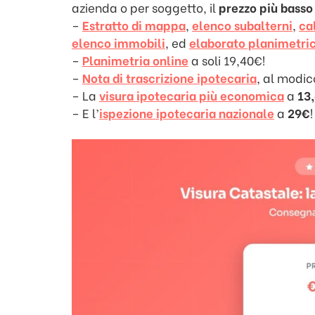
azienda o per soggetto, il
prezzo più basso 
–
Estratto di mappa
,
elenco subalterni
,
ca
elenco immobili
, ed
elaborato planimetri
–
Planimetria online
a soli 19,40€!
–
Nota di trascrizione ipotecaria
, al modic
– La
visura ipotecaria più economica
a
13
– E l’
ispezione ipotecaria nazionale
a
29€
!