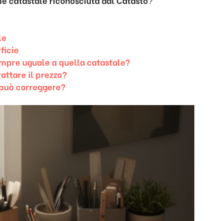
cie catastale riconosciuta dal Catasto
?
le
ficie
empre uguale a quella catastale?
rattare il prezzo?
i può correggere?