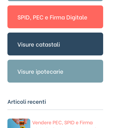
SPID, PEC e Firma Digitale
Visure catastali
Visure ipotecarie
Articoli recenti
Vendere PEC, SPID e Firma