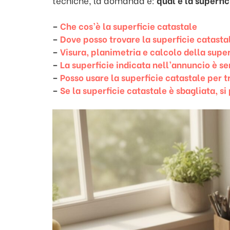
tecniche, la domanda è:
qual è la superfi
–
Che cos’è la superficie catastale
–
Dove posso trovare la superficie catasta
–
Visura, planimetria e calcolo della super
–
La superficie indicata nell’annuncio è s
–
Posso usare la superficie catastale per t
–
Se la superficie catastale è sbagliata, s