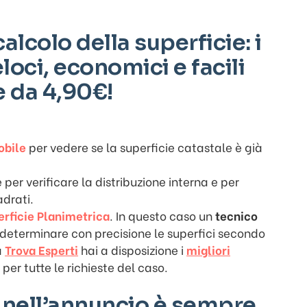
alcolo della superficie: i
loci, economici e facili
e da 4,90€!
obile
per vedere se la superficie catastale è già
le per verificare la distribuzione interna e per
adrati.
rficie Planimetrica
. In questo caso un
tecnico
 determinare con precisione le superfici secondo
a
Trova Esperti
hai a disposizione i
migliori
per tutte le richieste del caso.
a nell’annuncio è sempre