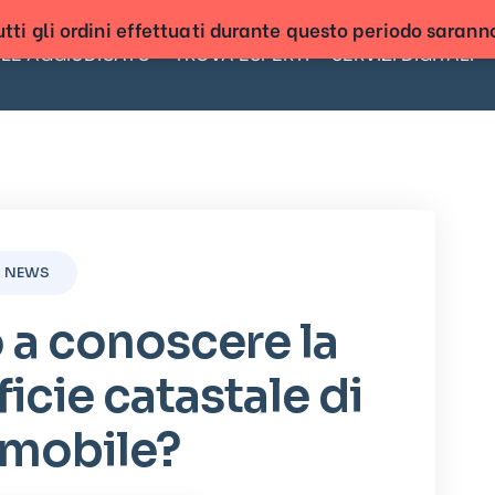
tti gli ordini effettuati durante questo periodo sarann
LE AGGIUDICATO
TROVA ESPERTI
SERVIZI DIGITALI
NEWS
 a conoscere la
icie catastale di
mmobile?