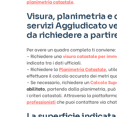
planimetria catastale
.
Visura, planimetria e c
servizi Aggiudicato ve
da richiedere a partir
Per avere un quadro completo ti conviene:
– Richiedere una
visura catastale per imm
indicata tra i dati ufficiali.
– Richiedere la
Planimetria Catastale
, uti
effettuare il calcolo accurato dei metri qu
– Se necessario, richiedere un
Calcolo Supe
abilitato
, partendo dalla planimetria, può
i criteri catastali. Attraverso la piattaform
professionisti
che puoi contattare via chat 
La superficie indicat