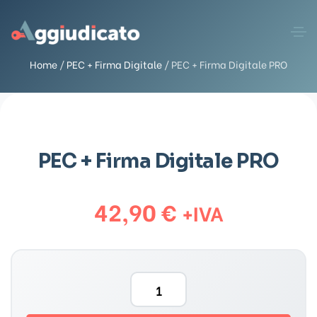
Home
/
PEC + Firma Digitale
/ PEC + Firma Digitale PRO
PEC + Firma Digitale PRO
42,90
€
+IVA
P
E
C