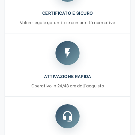
u
CERTIFICATO E SICURO
a
n
Valore legale garantito e conformità normative
t
i
t
flash_on
à
ATTIVAZIONE RAPIDA
Operativo in 24/48 ore dall'acquisto
headset_mic