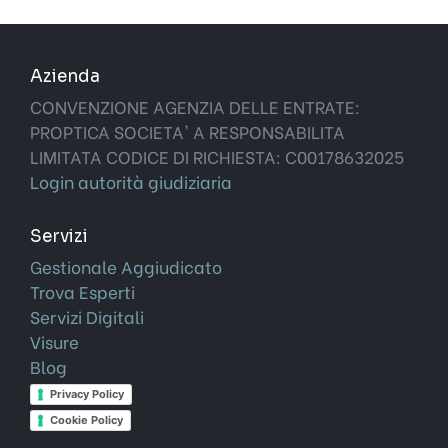
Azienda
CONVENZIONE AGENZIA DELLE ENTRATE:
PROPTICA SOCIETA' A RESPONSABILITA
LIMITATA CODICE DI RICHIESTA: C00178632025
Login autorità giudiziaria
Servizi
Gestionale Aggiudicato
Trova Esperti
Servizi Digitali
Visure
Blog
Privacy Policy
Cookie Policy