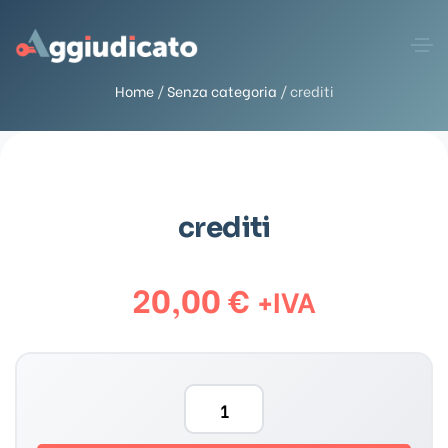
Home
/
Senza categoria
/ crediti
crediti
20,00
€
+IVA
c
r
e