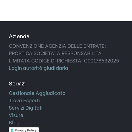
Azienda
CONVENZIONE AGENZIA DELLE ENTRATE:
PROPTICA SOCIETA' A RESPONSABILITA
LIMITATA CODICE DI RICHIESTA: C00178632025
Login autorità giudiziaria
Servizi
Gestionale Aggiudicato
Trova Esperti
Servizi Digitali
Visure
Blog
Privacy Policy